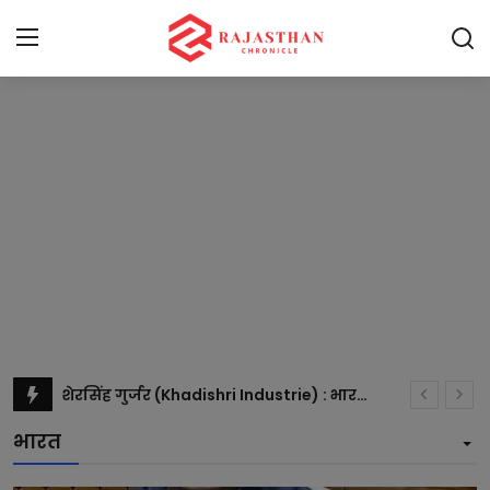
Home
भारत
राजस्थान
दुनिया
राजनीति
खेल
भारत अपडेट: नया राष्ट्रीय समाचार चैनल जल्द ही लॉन्च होगा
मनोरंजन
भामाशाह, समाज सुधारक और राजनीतिक नेतृत्व का प्रतीक बने प्रवीण कुमार बिश्नोई
भारत
हेरिटेज इंस्टीटूट ने औद्योगिक विकास को बढ़ावा देने के 16 होटल्स के साथ किया सहमति पत्र पर हस्ताक्षर
लाइफस्टाइल