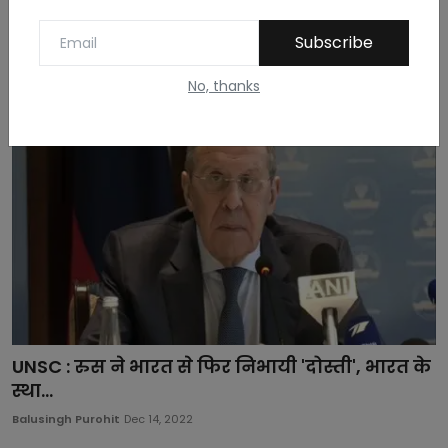
ट्यू...
Subscribe
Balusingh Purohit
Mar 26, 2023
No, thanks
UNSC : रुस ने भारत से फिर निभायी 'दोस्ती', भारत के
स्था...
Balusingh Purohit
Dec 14, 2022