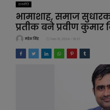
राजनीति
बिजनेस
भामाशाह, समाज सुधारक
समाज-संस्कृति
प्रतीक बने प्रवीण कुमार 
टेक्नॉलजी
महेश सिंह
Feb 15, 2024 - 18:37
प्रेरणादायक कहानियां
फैशन
प्रेस रिलीज़