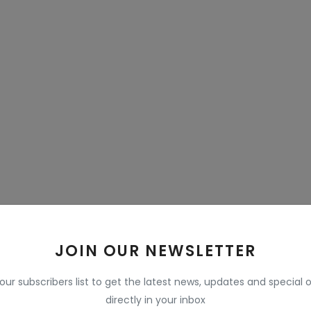
JOIN OUR NEWSLETTER
िला परिषद सदस्य हैं। अपने आधिकारिक पदवी से परे वह लोगों
 our subscribers list to get the latest news, updates and special o
यक्ति हैं। वह कार्यकर्ता जिसका असर दूर तक होता है।
directly in your inbox