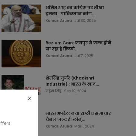
अमित शाह का कांग्रेस पर तीखा
हमला: 'पाकिस्तान कांग...
Kumari Aruna
Jul 30, 2025
Rezium Coin: जयपुर से जल्द होने
जा रहा है क्रिप्टो...
Kumari Aruna
Jul 7, 2025
शेरसिंह गुर्जर (Khadishri
Industrie) : भारत के खाद...
महेश सिंह
Sep 19, 2024
भारत अपडेट: नया राष्ट्रीय समाचार
चैनल जल्द ही लॉन्...
ffers
Kumari Aruna
Mar 1, 2024