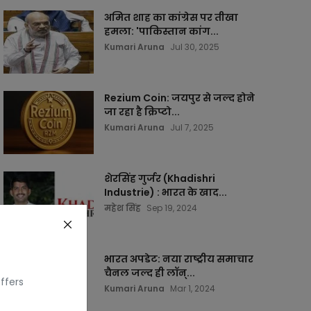
अमित शाह का कांग्रेस पर तीखा
हमला: 'पाकिस्तान कांग...
Kumari Aruna
Jul 30, 2025
Rezium Coin: जयपुर से जल्द होने
जा रहा है क्रिप्टो...
Kumari Aruna
Jul 7, 2025
शेरसिंह गुर्जर (Khadishri
Industrie) : भारत के खाद...
महेश सिंह
Sep 19, 2024
भारत अपडेट: नया राष्ट्रीय समाचार
चैनल जल्द ही लॉन्...
ffers
Kumari Aruna
Mar 1, 2024