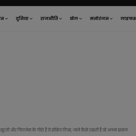
ान
दुनिया
राजनीति
खेल
मनोरंजन
लाइफस्
ी और फिटनेस के पीछे हैं ये सीक्रेट टिप्स, जानें कैसे रखती हैं वो अपना ख्याल