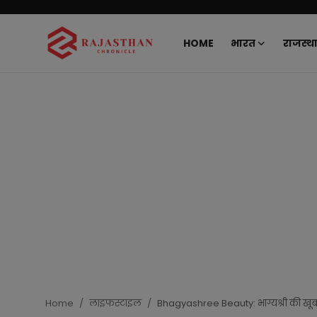
HOME
भारत
राजस्थ
Home
भारत
राजस्थान
दुनिया
राजनीति
खेल
मनोरंजन
Home
लाइफस्टाइल
Bhagyashree Beauty: भाग्यश्री की खूबसूरत
लाइफस्टाइल