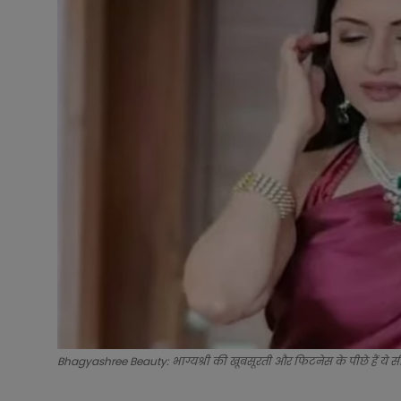
Bhagyashree Beauty: भाग्यश्री की खूबसूरती और फिटनेस के पीछे हैं ये सीक्