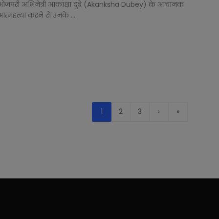
भोजपरी अभिनेत्री आकांक्षा दुबे (Akanksha Dubey) के आचानक
आत्महत्या करने से उनके ...
1
2
3
›
»