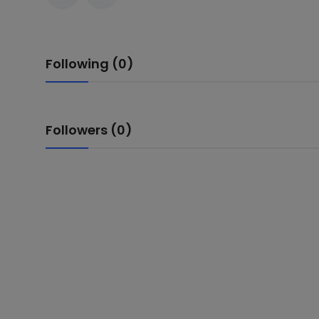
बिजनेस
समाज-संस्कृति
Following (0)
टेक्नॉलजी
प्रेरणादायक कहानियां
Followers (0)
फैशन
प्रेस रिलीज़