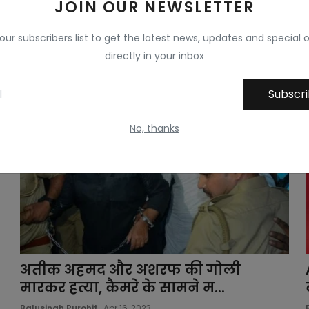
JOIN OUR NEWSLETTER
Balusingh Purohit
May 8, 2023
राजस्थान में विधानसभा चुनाव से पहले कांग्रेस खेमे के बीच की
 our subscribers list to get the latest news, updates and special o
खींचतान एक बार फिर ख...
directly in your inbox
Subscr
No, thanks
अतीक अहमद और अशरफ की गोली
मारकर हत्या, कैमरे के सामने म...
Balusingh Purohit
Apr 16, 2023