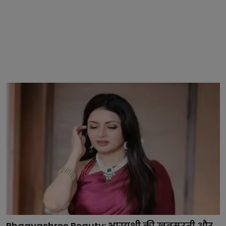
Bhagyashree Beauty: भाग्यश्री की खूबसूरती और