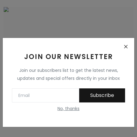
JOIN OUR NEWSLETTER
Join our subscribers list to get the latest news,
updates and special offers directly in your inbox
वास्तु की नजर से आपका ऑफिस & वास्तुविद् रविन्द्र
Subscribe
द...
No, thanks
Balusingh Purohit
Jun 9, 2022
प्रत्येक ऑफिस के निर्माण के समय दुकान, भूमि का चयन, कारखाने और
कॉम्प्लैक्स आदि क...