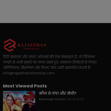
हिंदी समाचार और करंट अफेयर्स की एक वेबसाइट है, जो विभिन्न
जगहों से आती ख़बरों पर नज़र रखते हुए, सामान्य रिपोर्ट्स से लेकर
ओपिनियन, विश्लेषण और फ़ैक्ट चेक आदि प्रकाशित करती है।
info@rajasthanchronicle.com
Most Viewed Posts
कौन थे चंपा और मेथी?
Balusingh Purohit
Jun 12, 2022