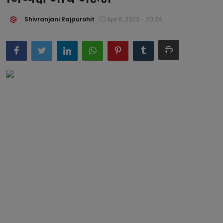
बिजनेस
Shivranjani Rajpurohit
Apr 6, 2022 - 20:24
समाज-संस्कृति
टेक्नॉलजी
प्रेरणादायक कहानियां
फैशन
प्रेस रिलीज़