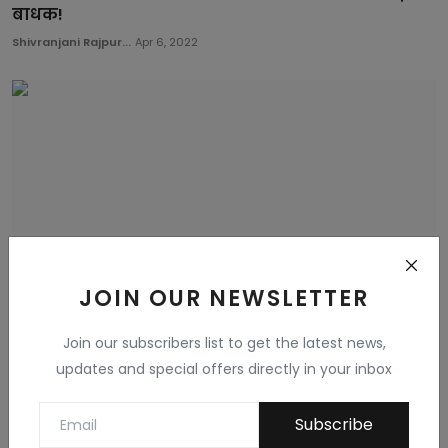
बाधक!
Shivranjani Rajpur...
Apr 6, 2022
JOIN OUR NEWSLETTER
Join our subscribers list to get the latest news,
मजबूत भाजपा के खिलाफ मुख्य विपक्षी दल के तौर पर
updates and special offers directly in your inbox
कितनी त...
Shivranjani Rajpur...
Apr 6, 2022
Subscribe