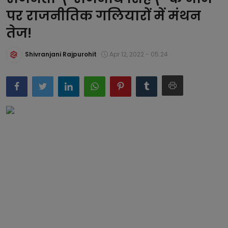
पर राजनीतिक गलियारों में मंथन
बिजनेस
तेज!
समाज-संस्कृति
Shivranjani Rajpurohit
Apr 12, 2022 - 05:24
टेक्नॉलजी
प्रेरणादायक कहानियां
फैशन
प्रेस रिलीज़