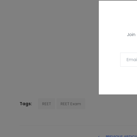
Join
Tags:
REET
REET Exam
PREVIOUS ARTICL