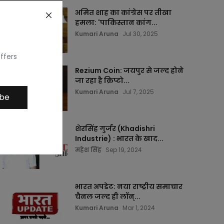
अमित शाह का कांग्रेस पर तीखा
हमला: 'पाकिस्तान कांग...
Kumari Aruna
Jul 30, 2025
ffers
Rezium Coin: जयपुर से जल्द होने
जा रहा है क्रिप्टो...
Kumari Aruna
Jul 7, 2025
ibe
शेरसिंह गुर्जर (Khadishri
Industrie) : भारत के खाद...
महेश सिंह
Sep 19, 2024
भारत अपडेट: नया राष्ट्रीय समाचार
चैनल जल्द ही लॉन्...
Kumari Aruna
Mar 1, 2024