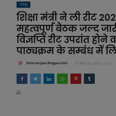
जयपुर
बिजनेस
शिक्षा मंत्री ने ली रीट 
समाज-संस्कृति
महत्वपूर्ण बैठक जल्द जा
टेक्नॉलजी
विज्ञप्ति रीट उपरांत होने 
प्रेरणादायक कहानियां
पाठ्यक्रम के सम्बंध में ल
फैशन
Shivranjani Rajpurohit
Mar 29, 2022 - 13:37
प्रेस रिलीज़