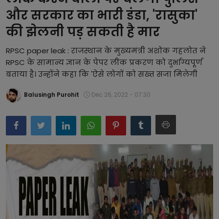
और सरकार का भारी डंडा, 'रासुका'
बिजनेस
की झेलनी पड़ सकती है मार
समाज-संस्कृति
RPSC paper leak : राजस्थान के मुख्यमंत्री अशोक गहलोत ने
टेक्नॉलजी
RPSC के सामान्य ज्ञान के पेपर लीक प्रकरण को दुर्भाग्यपूर्ण
बताया है। उन्होंने कहा कि 'ऐसे लोगों को सख्त सजा मिलेगी
प्रेरणादायक कहानियां
Balusingh Purohit
Dec 26, 2022 - 07:30
फैशन
प्रेस रिलीज़