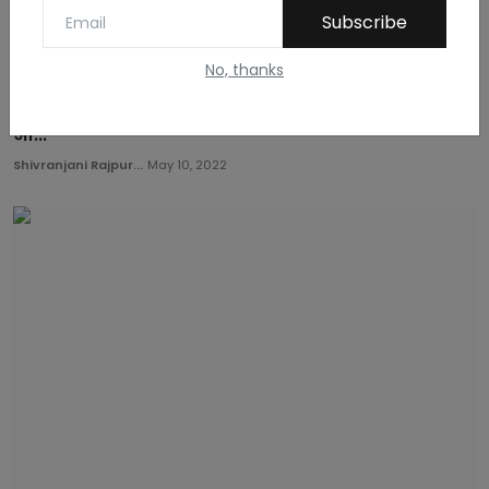
Subscribe
No, thanks
सितंबर माह से यात्रा प्रारंभ करने व जून माह से ऑनलाइन
आ...
Shivranjani Rajpur...
May 10, 2022