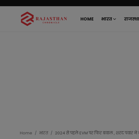
HOME
भारत
राजस्थ
Home
भारत
राजस्थान
दुनिया
राजनीति
खेल
मनोरंजन
Home
भारत
2024 से पहले EVM पर फिर बवाल , शरद पवार ने ब
लाइफस्टाइल