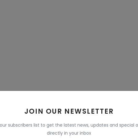
JOIN OUR NEWSLETTER
 our subscribers list to get the latest news, updates and special o
directly in your inbox
e held at the residence of NCP leader Sharad Pawar