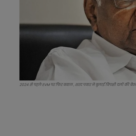
2024 से पहले EVM पर फिर बवाल , शरद पवार ने बुलाई विपक्षी दलों की बै