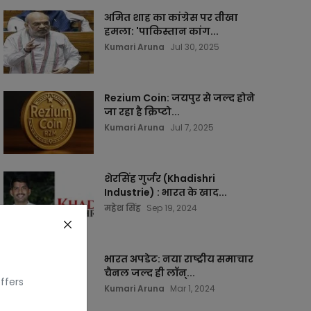
अमित शाह का कांग्रेस पर तीखा
हमला: 'पाकिस्तान कांग...
Kumari Aruna
Jul 30, 2025
Rezium Coin: जयपुर से जल्द होने
जा रहा है क्रिप्टो...
Kumari Aruna
Jul 7, 2025
शेरसिंह गुर्जर (Khadishri
Industrie) : भारत के खाद...
महेश सिंह
Sep 19, 2024
भारत अपडेट: नया राष्ट्रीय समाचार
चैनल जल्द ही लॉन्...
ffers
Kumari Aruna
Mar 1, 2024