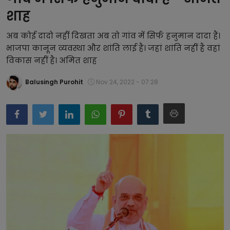
शाह
बिजनेस
अब कोई दादो नहीं दिखता अब तो गांव में सिर्फ हनुमान दादा हैं।
समाज-संस्कृति
भाजपा कानून व्यवस्था और शांति लाई है। जहां शांति नहीं है वहां
विकास नहीं है। अमित शाह
टेक्नॉलजी
प्रेरणादायक कहानियां
Balusingh Purohit
Nov 24, 2022 - 07:28
फैशन
प्रेस रिलीज़