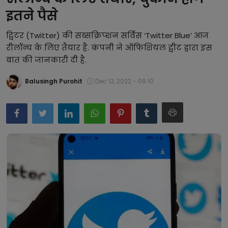
इतने पैसे
बिजनेस
ट्विटर (Twitter) की सब्सक्रिप्शन सर्विस ‘Twitter Blue’ आज
समाज-संस्कृति
रीलॉन्च के लिए तैयार है. कंपनी ने ऑफिशियल ट्वीट द्वारा इस
बात की जानकारी दी है.
टेक्नॉलजी
प्रेरणादायक कहानियां
Balusingh Purohit
Dec 12, 2022 - 09:10
फैशन
प्रेस रिलीज़