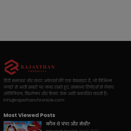
हिंदी समाचार और करंट अफेयर्स की एक वेबसाइट है, जो विभिन्न
जगहों से आती ख़बरों पर नज़र रखते हुए, सामान्य रिपोर्ट्स से लेकर
ओपिनियन, विश्लेषण और फ़ैक्ट चेक आदि प्रकाशित करती है।
info@rajasthanchronicle.com
Most Viewed Posts
कौन थे चंपा और मेथी?
Balusingh Purohit
Jun 12, 2022